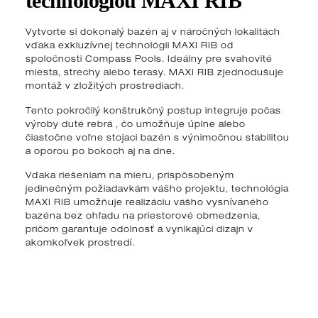
technológiou MAXI RIB
Vytvorte si dokonalý bazén aj v náročných lokalitách
vďaka exkluzívnej technológii MAXI RIB od
spoločnosti Compass Pools. Ideálny pre svahovité
miesta, strechy alebo terasy. MAXI RIB zjednodušuje
montáž v zložitých prostrediach.
Tento pokročilý konštrukčný postup integruje počas
výroby duté rebrá , čo umožňuje úplne alebo
čiastočne voľne stojaci bazén s výnimočnou stabilitou
a oporou po bokoch aj na dne.
Vďaka riešeniam na mieru, prispôsobeným
jedinečným požiadavkám vášho projektu, technológia
MAXI RIB umožňuje realizáciu vášho vysnívaného
bazéna bez ohľadu na priestorové obmedzenia,
pričom garantuje odolnosť a vynikajúci dizajn v
akomkoľvek prostredí.