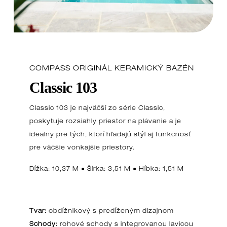
COMPASS ORIGINÁL KERAMICKÝ BAZÉN
Classic 103
Classic 103 je najväčší zo série Classic,
poskytuje rozsiahly priestor na plávanie a je
ideálny pre tých, ktorí hľadajú štýl aj funkčnosť
pre väčšie vonkajšie priestory.
Dĺžka: 10,37 M ● Šírka: 3,51 M ● Hĺbka: 1,51 M
Tvar:
obdĺžnikový s predĺženým dizajnom
Schody:
rohové schody s integrovanou lavicou