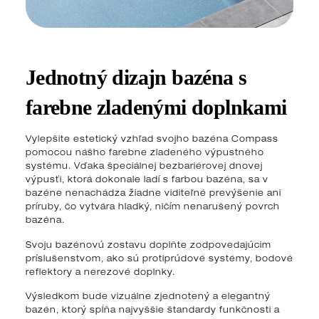
Jednotný dizajn bazéna s
farebne zladenými doplnkami
Vylepšite estetický vzhľad svojho bazéna Compass
pomocou nášho farebne zladeného výpustného
systému. Vďaka špeciálnej bezbariérovej dnovej
výpusťi, ktorá dokonale ladí s farbou bazéna, sa v
bazéne nenachádza žiadne viditeľné prevýšenie ani
príruby, čo vytvára hladký, ničím nenarušený povrch
bazéna.
Svoju bazénovú zostavu doplňte zodpovedajúcim
príslušenstvom, ako sú protiprúdové systémy, bodové
reflektory a nerezové doplnky.
Výsledkom bude vizuálne zjednotený a elegantný
bazén, ktorý spĺňa najvyššie štandardy funkčnosti a