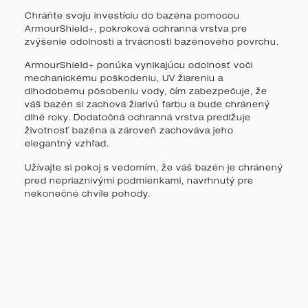
Chráňte svoju investíciu do bazéna pomocou
ArmourShield+, pokroková ochranná vrstva pre
zvýšenie odolnosti a trvácnosti bazénového povrchu.
ArmourShield+ ponúka vynikajúcu odolnosť voči
mechanickému poškodeniu, UV žiareniu a
dlhodobému pôsobeniu vody, čím zabezpečuje, že
váš bazén si zachová žiarivú farbu a bude chránený
dlhé roky. Dodatočná ochranná vrstva predlžuje
životnosť bazéna a zároveň zachováva jeho
elegantný vzhľad.
Užívajte si pokoj s vedomím, že váš bazén je chránený
pred nepriaznivými podmienkami, navrhnutý pre
nekonečné chvíle pohody.