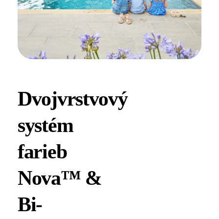
Dvojvrstvový
systém
farieb
Nova™ &
Bi-