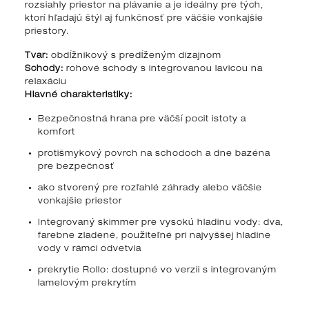
rozsiahly priestor na plávanie a je ideálny pre tých,
ktorí hľadajú štýl aj funkčnosť pre väčšie vonkajšie
priestory.
Tvar:
obdĺžnikový s predĺženým dizajnom
Schody:
rohové schody s integrovanou lavicou na
relaxáciu
Hlavné charakteristiky:
Bezpečnostná hrana pre väčší pocit istoty a
komfort
protišmykový povrch na schodoch a dne bazéna
pre bezpečnosť
ako stvorený pre rozľahlé záhrady alebo väčšie
vonkajšie priestor
Integrovaný skimmer pre vysokú hladinu vody: dva,
farebne zladené, použiteľné pri najvyššej hladine
vody v rámci odvetvia
prekrytie Rollo: dostupné vo verzii s integrovaným
lamelovým prekrytím