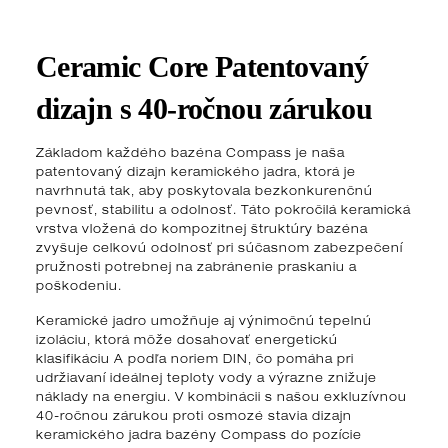
Ceramic Core Patentovaný
dizajn s 40-ročnou zárukou
Základom každého bazéna Compass je naša
patentovaný dizajn keramického jadra, ktorá je
navrhnutá tak, aby poskytovala bezkonkurenčnú
pevnosť, stabilitu a odolnosť. Táto pokročilá keramická
vrstva vložená do kompozitnej štruktúry bazéna
zvyšuje celkovú odolnosť pri súčasnom zabezpečení
pružnosti potrebnej na zabránenie praskaniu a
poškodeniu.
Keramické jadro umožňuje aj výnimočnú tepelnú
izoláciu, ktorá môže dosahovať energetickú
klasifikáciu A podľa noriem DIN, čo pomáha pri
udržiavaní ideálnej teploty vody a výrazne znižuje
náklady na energiu. V kombinácii s našou exkluzívnou
40-ročnou zárukou proti osmozé stavia dizajn
keramického jadra bazény Compass do pozície