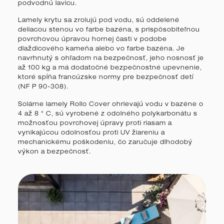
podvodnú lavicu.
Lamely krytu sa zrolujú pod vodu, sú oddelené
deliacou stenou vo farbe bazéna, s prispôsobiteľnou
povrchovou úpravou hornej časti v podobe
dlaždicového kameňa alebo vo farbe bazéna. Je
navrhnutý s ohľadom na bezpečnosť, jeho nosnosť je
až 100 kg a má dodatočné bezpečnostné upevnenie,
ktoré spĺňa francúzske normy pre bezpečnosť detí
(NF P 90-308).
Solárne lamely Rollo Cover ohrievajú vodu v bazéne o
4 až 8 ° C, sú vyrobené z odolného polykarbonátu s
možnosťou povrchovej úpravy proti riasam a
vynikajúcou odolnosťou proti UV žiareniu a
mechanickému poškodeniu, čo zaručuje dlhodobý
výkon a bezpečnosť.