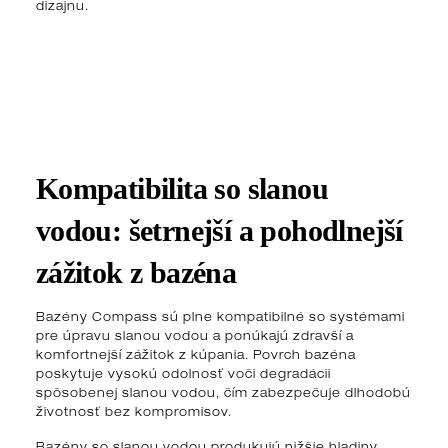
dizajnu.
Kompatibilita so slanou
vodou: šetrnejší a pohodlnejší
zážitok z bazéna
Bazény Compass sú plne kompatibilné so systémami
pre úpravu slanou vodou a ponúkajú zdravší a
komfortnejší zážitok z kúpania. Povrch bazéna
poskytuje vysokú odolnosť voči degradácii
spôsobenej slanou vodou, čím zabezpečuje dlhodobú
životnosť bez kompromisov.
Bazény so slanou vodou produkujú nižšie hladiny