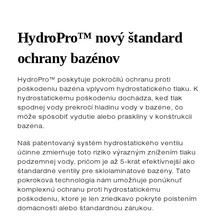
HydroPro™ nový štandard
ochrany bazénov
HydroPro™ poskytuje pokročilú ochranu proti
poškodeniu bazéna vplyvom hydrostatického tlaku. K
hydrostatickému poškodeniu dochádza, keď tlak
spodnej vody prekročí hladinu vody v bazéne, čo
môže spôsobiť vydutie alebo praskliny v konštrukcii
bazéna.
Náš patentovaný systém hydrostatického ventilu
účinne zmierňuje toto riziko výrazným znížením tlaku
podzemnej vody, pričom je až 5-krát efektívnejší ako
štandardné ventily pre sklolaminátové bazény. Táto
pokroková technológia nám umožňuje ponúknuť
komplexnú ochranu proti hydrostatickému
poškodeniu, ktoré je len zriedkavo pokryté poistením
domácnosti alebo štandardnou zárukou.